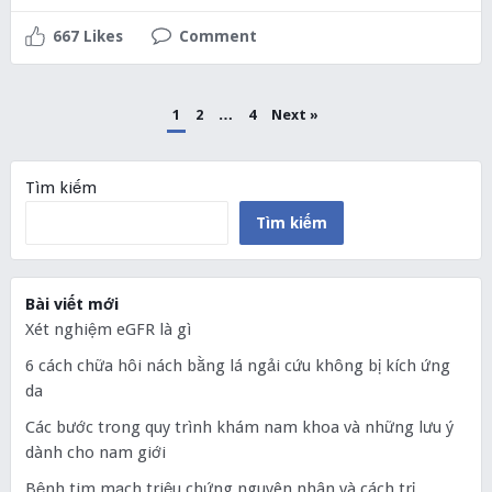
667 Likes
Comment
Phân
1
2
…
4
Next »
trang
bài
viết
Tìm kiếm
Tìm kiếm
Bài viết mới
Xét nghiệm eGFR là gì
6 cách chữa hôi nách bằng lá ngải cứu không bị kích ứng
da
Các bước trong quy trình khám nam khoa và những lưu ý
dành cho nam giới
Bệnh tim mạch triệu chứng nguyên nhân và cách trị