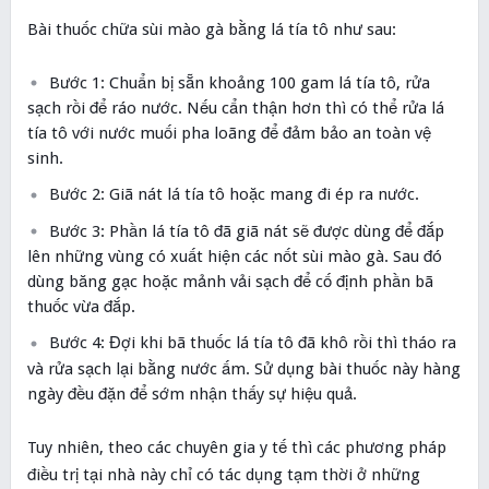
Bài thuốc chữa sùi mào gà bằng lá tía tô như sau:
Bước 1: Chuẩn bị sẵn khoảng 100 gam lá tía tô, rửa
sạch rồi để ráo nước. Nếu cẩn thận hơn thì có thể rửa lá
tía tô với nước muối pha loãng để đảm bảo an toàn vệ
sinh.
Bước 2: Giã nát lá tía tô hoặc mang đi ép ra nước.
Bước 3: Phần lá tía tô đã giã nát sẽ được dùng để đắp
lên những vùng có xuất hiện các nốt sùi mào gà. Sau đó
dùng băng gạc hoặc mảnh vải sạch để cố định phần bã
thuốc vừa đắp.
Bước 4: Đợi khi bã thuốc lá tía tô đã khô rồi thì tháo ra
và rửa sạch lại bằng nước ấm. Sử dụng bài thuốc này hàng
ngày đều đặn để sớm nhận thấy sự hiệu quả.
Tuy nhiên, theo các chuyên gia y tế thì các phương pháp
điều trị tại nhà này chỉ có tác dụng tạm thời ở những